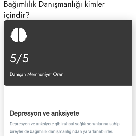
Bağımlılık Danışmanlığı kimler
içindir?
5
/5
Danışan Memnuniyet Oranı
Genel bağımlılıklar
Dep
ip
Alkol, uyuşturucu maddeler (örn. opioidler, uyarıcılar ve
Depre
depresanlar), nikotin, kumar, yiyecek, seks gibi…
birey