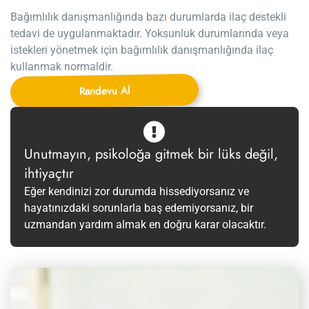
Bağımlılık danışmanlığında bazı durumlarda ilaç destekli
tedavi de uygulanmaktadır. Yoksunluk durumlarında veya
istekleri yönetmek için bağımlılık danışmanlığında ilaç
kullanmak normaldir.
Randevu Al
Unutmayın, psikoloğa gitmek bir lüks değil,
ihtiyaçtır
Eğer kendinizi zor durumda hissediyorsanız ve
hayatınızdaki sorunlarla baş edemiyorsanız, bir
uzmandan yardım almak en doğru karar olacaktır.