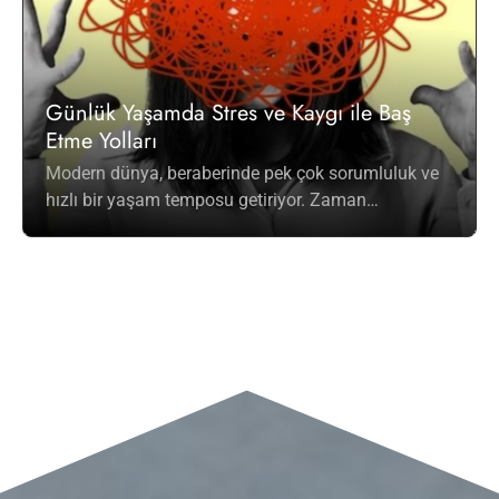
Günlük Yaşamda Stres ve Kaygı ile Baş
Etme Yolları
Modern dünya, beraberinde pek çok sorumluluk ve
hızlı bir yaşam temposu getiriyor. Zaman…