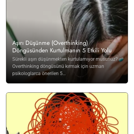
Aşırı Düşünme (Overthinking)
Döngüsünden Kurtulmanın 5 Etkili Yolu
Sürekli aşırı düşünmekten kurtulamıyor musunuz?
Overthinking döngüsünü kırmak için uzman
psikologlarca önerilen 5…