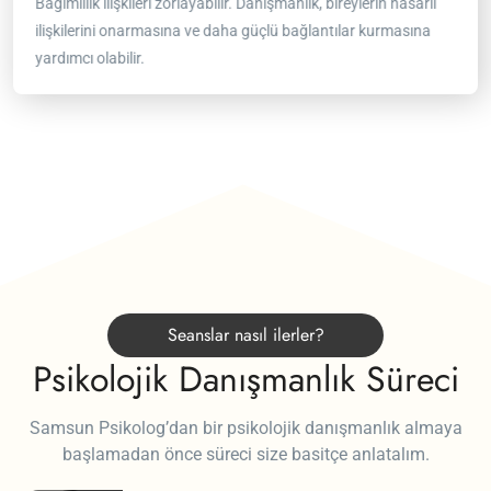
rlı
Bağımlılıktan kurtulmak, daha tatmin edici ve doyurucu bir
Bağım
na
hayata yol açabilir.
kalıp
Seanslar nasıl ilerler?
Psikolojik Danışmanlık Süreci
Samsun Psikolog’dan bir psikolojik danışmanlık almaya
başlamadan önce süreci size basitçe anlatalım.