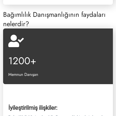
Bağımlılık Danışmanlığının faydaları
nelerdir?
1200
+
Memnun Danışan
Artan yaşam kalitesi
Bağ