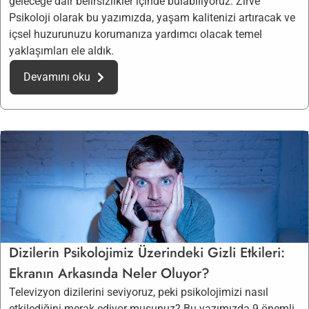
geleceğe dair belirsizlikler içinde bulabiliyoruz. Zirve
Psikoloji olarak bu yazımızda, yaşam kalitenizi artıracak ve
içsel huzurunuzu korumanıza yardımcı olacak temel
yaklaşımları ele aldık.
Devamını oku
Dizilerin Psikolojimiz Üzerindeki Gizli Etkileri:
Ekranın Arkasında Neler Oluyor?
Televizyon dizilerini seviyoruz, peki psikolojimizi nasıl
etkilediğini merak ediyor musunuz? Bu yazımızda 9 önemli