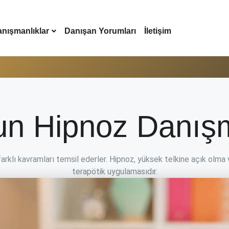
nışmanlıklar
Danışan Yorumları
İletişim
n Hipnoz Danışm
az farklı kavramları temsil ederler. Hipnoz, yüksek telkine açık olm
terapötik uygulamasıdır.