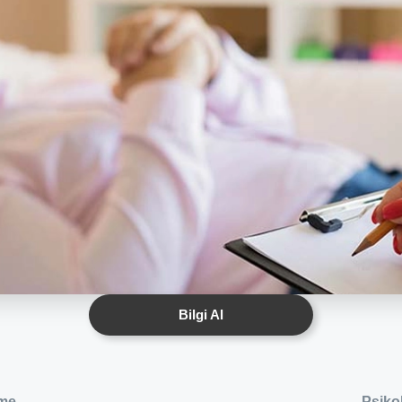
Bilgi Al
rme
Psiko