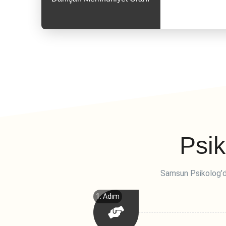
Psik
Samsun Psikolog’da
1. Adım