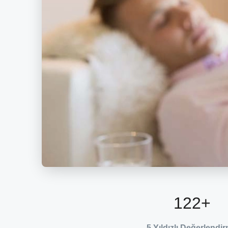
122
+
5 Yıldızlı Değerlendi