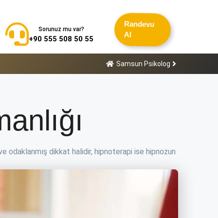
Randevu
Sorunuz mu var?
Al
+90 555 508 50 55
Samsun Psikolog
anlığı
a ve odaklanmış dikkat halidir, hipnoterapi ise hipnozun