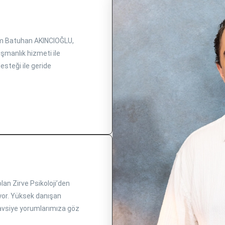
m Batuhan AKINCIOĞLU,
şmanlık hizmeti ile
esteği ile geride
an Zirve Psikoloji’den
iyor. Yüksek danışan
vsiye yorumlarımıza göz