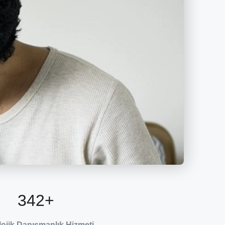
342
+
lojik Danışmanlık Hizmeti