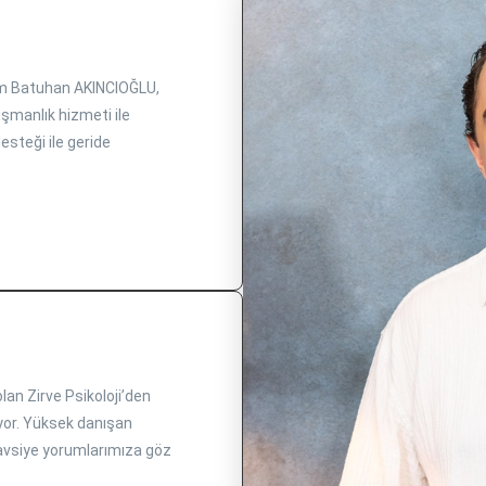
m Batuhan AKINCIOĞLU,
şmanlık hizmeti ile
esteği ile geride
an Zirve Psikoloji’den
iyor. Yüksek danışan
vsiye yorumlarımıza göz