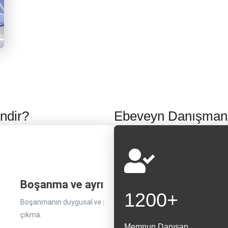
ndir?
Ebeveyn Danışmanlığ
 iyi ebeveynlik becerileri
Azaltılmış stres 
Çocuk ve ergen sorunları
İletişim zorluk
1200
+
 ebeveynlik tekniklerini öğrenmek,
Aile dinamiklerini ele almak
Davranışsal sorunları, duygusal zorlukları veya
İhtiyaçlarını ifade etm
nlerin zorlukların üstesinden gelmelerine
çocuklar için stresi ve kaygıy
akademik zorlukları ele alma.
veya çatışmaları çö
 uyum sağlayan çocuklar yetiştirmelerine
Memnun Danışan
çekme.