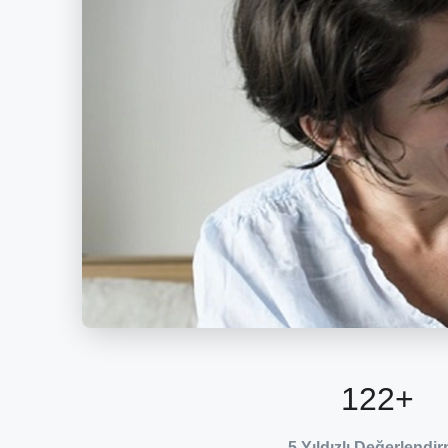
122
+
5 Yıldızlı Değerlendi