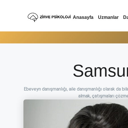
Anasayfa
Uzmanlar
Da
Samsun
Tüm Danışmanlıklar
20+
Danışmanlık Hizmeti
Alın
Ebeveyn danışmanlığı, aile danışmanlığı olarak da bilinir
almak, çatışmaları çözmek
Danışmanlıklar