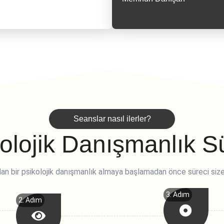
ı olabilir.
Seanslar nasıl ilerler?
olojik Danışmanlık S
n bir psikolojik danışmanlık almaya başlamadan önce süreci size
3. Adım
2. Adım