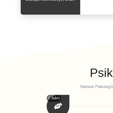
yardımc
Psik
Samsun Psikolog’da
1. Adım