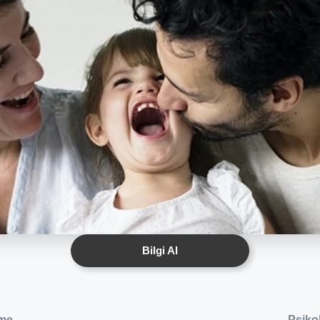
Bilgi Al
rme
Psiko