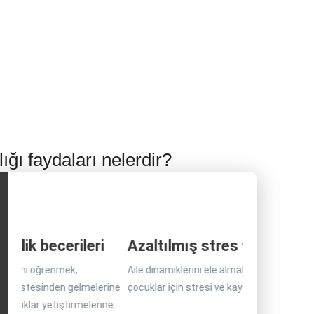
ı faydaları nelerdir?
ve kaygı
Artan aile bağları
ları
Ebeveyn zorlukları
, ebeveynler ve
Dayanıklılık oluşturmak, ailelerin zorluklarla ve
e, etkili bir şekilde dinleme
Disiplin, sınır koyma veya davranışı yönet
ı hafifletebilir.
aksiliklerle başa çıkmasına yardımcı olabilir.
zme konusunda zorluk
konusunda zorluklar.