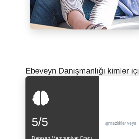
Ebeveyn Danışmanlığı kimler içi
Gelişmiş iletişim
Daha
Boşanma ve ayrılık
5
/5
a olumlu ve
Etkili iletişim becerileri geliştirmek, çatışmayı
Etkili
mazlıklar veya
Boşanmanın duygusal ve pratik yönleriyle başa
azaltabilir ve anlayışı iyileştirebilir.
ebevey
çıkma.
ve iyi
Danışan Memnuniyet Oranı